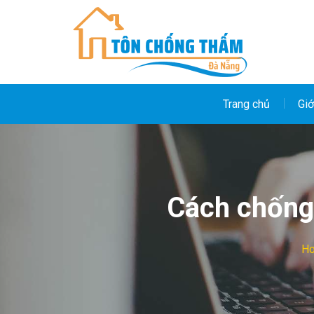
Skip
to
content
Trang chủ
Giớ
Cách chống
H