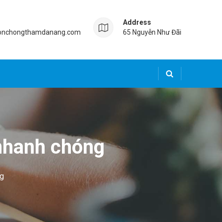
Address
onchongthamdanang.com
65 Nguyễn Như Đãi
nhanh chóng
ng