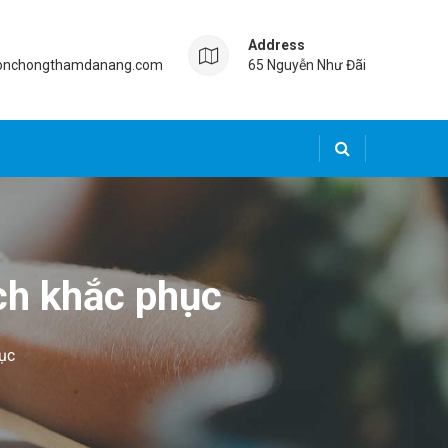
Address
onchongthamdanang.com
65 Nguyễn Như Đãi
ch khắc phục
ục