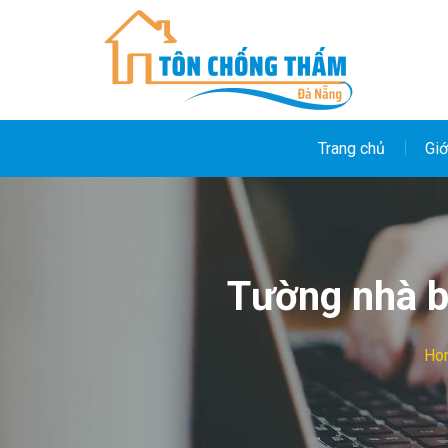
Skip
to
content
Trang chủ
Giớ
Tường nhà b
Ho