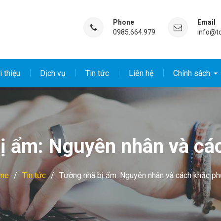
Phone
Email
0985.664.979
info@t
i thiệu
Dịch vụ
Tin tức
Liên hệ
Chính sách
ị ẩm: Nguyên nhân và cá
me
Tin tức
Tường nhà bị ẩm: Nguyên nhân và cách khắc ph